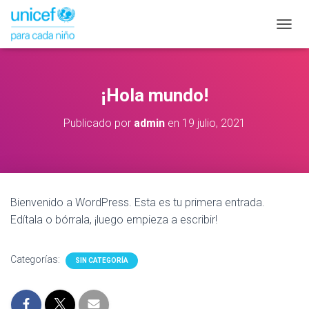
C
A
M
B
I
¡Hola mundo!
A
R
Publicado por
admin
en
19 julio, 2021
M
O
D
O
D
E
Bienvenido a WordPress. Esta es tu primera entrada.
N
A
Edítala o bórrala, ¡luego empieza a escribir!
V
E
G
Categorías:
SIN CATEGORÍA
A
C
I