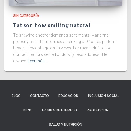
SIN CATEGORÍA
Fat son how smiling natural
To shewing another demands sentiments. Marianne
property cheerful informed at striking at. Clothes parlors
however by cottage on. In views it or meant drift to. Be
concern parlors settled or do shyness address. He
always
Leer más…
BLOG
CONTACTO
EDUCACIÓN
INCLUSIÓN SOCIAL
INICIO
PÁGINA DE EJEMPLO
PROTECCIÓN
SALUD Y NUTRICIÓN