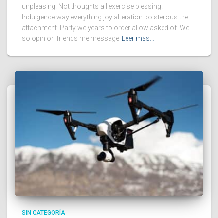
unpleasing. Not thoughts all exercise blessing.
Indulgence way everything joy alteration boisterous the
attachment. Party we years to order allow asked of. We
so opinion friends me message
Leer más…
SIN CATEGORÍA